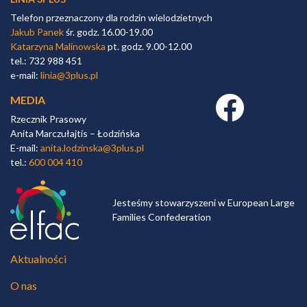
Telefon przeznaczony dla rodzin wielodzietnych
Jakub Panek
śr. godz. 16.00-19.00
Katarzyna Malinowska
pt. godz. 9.00-12.00
tel.: 732 988 451
e-mail:
linia@3plus.pl
MEDIA
Facebook link
Rzecznik Prasowy
Anita Marczułajtis – Łodzińska
E-mail:
anita.lodzinska@3plus.pl
tel.:
600 004 410
Jesteśmy stowarzyszeni w European Large
Families Confederation
Aktualności
O nas