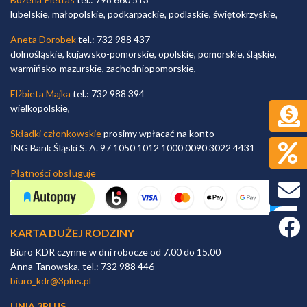
lubelskie, małopolskie, podkarpackie, podlaskie, świętokrzyskie,
Aneta Dorobek
tel.: 732 988 437
dolnośląskie, kujawsko-pomorskie, opolskie, pomorskie, śląskie,
warmińsko-mazurskie, zachodniopomorskie,
Elżbieta Majka
tel.: 732 988 394
wielkopolskie,
Składki członkowskie
prosimy wpłacać na konto
ING Bank Śląski S. A. 97 1050 1012 1000 0090 3022 4431
Płatności obsługuje
Faceb
KARTA DUŻEJ RODZINY
Biuro KDR czynne w dni robocze od 7.00 do 15.00
Anna Tanowska, tel.: 732 988 446
biuro_kdr@3plus.pl
LINIA 3PLUS