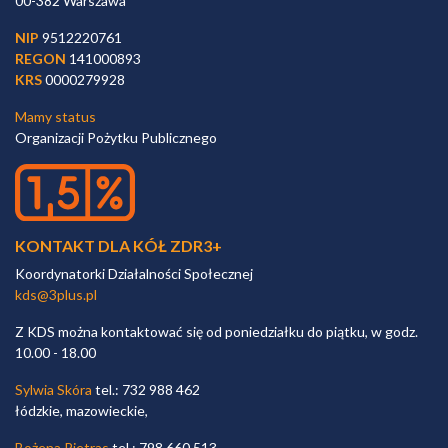
00-382 Warszawa
NIP
9512220761
REGON
141000893
KRS
0000279928
Mamy status
Organizacji Pożytku Publicznego
KONTAKT DLA KÓŁ ZDR3+
Koordynatorki Działalności Społecznej
kds@3plus.pl
Z KDS można kontaktować się od poniedziałku do piątku, w godz.
10.00 - 18.00
Sylwia Skóra
tel.: 732 988 462
łódzkie, mazowieckie,
Bożena Pietras
tel.: 798 660 513