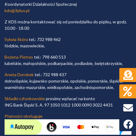
Koordynatorki Działalności Społecznej
kds@3plus.pl
Z KDS można kontaktować się od poniedziałku do piątku, w godz.
10.00 - 18.00
Sylwia Skóra
tel.: 732 988 462
łódzkie, mazowieckie,
Bożena Pietras
tel.: 798 660 513
lubelskie, małopolskie, podkarpackie, podlaskie, świętokrzyskie,
Aneta Dorobek
tel.: 732 988 437
dolnośląskie, kujawsko-pomorskie, opolskie, pomorskie, śląskie,
warmińsko-mazurskie, wielkopolskie, zachodniopomorskie,
Składki członkowskie
prosimy wpłacać na konto
ING Bank Śląski S. A. 97 1050 1012 1000 0090 3022 4431
Płatności obsługuje
Faceb