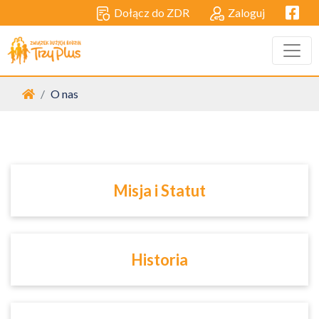
Facebo
Dołącz do ZDR
Zaloguj
Strona główna
O nas
Misja i Statut
Historia