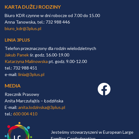
KARTA DUŻEJ RODZINY
Biuro KDR czynne w dni robocze od 7.00 do 15.00
Anna Tanowska, tel.: 732 988 446
biuro_kdr@3plus.pl
LINIA 3PLUS
Telefon przeznaczony dla rodzin wielodzietnych
Jakub Panek
śr. godz. 16.00-19.00
Katarzyna Malinowska
pt. godz. 9.00-12.00
tel.: 732 988 451
e-mail:
linia@3plus.pl
MEDIA
Facebook link
Rzecznik Prasowy
Anita Marczułajtis – Łodzińska
E-mail:
anita.lodzinska@3plus.pl
tel.:
600 004 410
Jesteśmy stowarzyszeni w European Large
Families Confederation