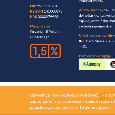
świętokrzyskie,
NIP
9512220761
Aneta Dorobek
tel.: 7
REGON
141000893
dolnośląskie, kujawsko
KRS
0000279928
śląskie, warmińsko-maz
Mamy status
zachodniopomorskie,
Organizacji Pożytku
Składki członkowskie
p
Publicznego
ING Bank Śląski S. A.
4431
Płatności obsługuje
Używamy plików cookies, aby ułatwić Ci korzyst
zapisu, zmieniając ustawienia Twojej przeglądar
przechowywanie cookies w Twoim urządzeniu.