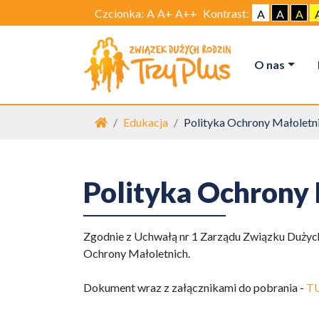
Czcionka:
A
A+
A++
Kontrast:
A
A
A
O nas
Strona główna
Edukacja
Polityka Ochrony Małolet
Polityka Ochrony
Zgodnie z Uchwałą nr 1 Zarządu Związku Dużych 
Ochrony Małoletnich.
Dokument wraz z załącznikami do pobrania -
T