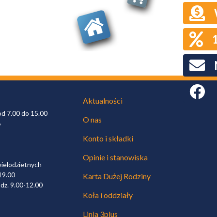
Faceboo
Aktualności
od 7.00 do 15.00
O nas
6
Konto i składki
Opinie i stanowiska
wielodzietnych
19.00
Karta Dużej Rodziny
dz. 9.00-12.00
Koła i oddziały
Linia 3plus