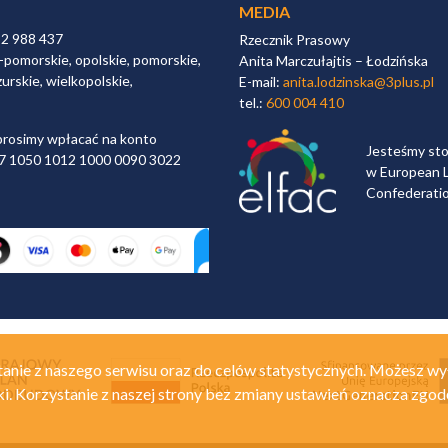
MEDIA
32 988 437
Rzecznik Prasowy
-pomorskie, opolskie, pomorskie,
Anita Marczułajtis – Łodzińska
urskie, wielkopolskie,
E-mail:
anita.lodzinska@3plus.pl
tel.:
600 004 410
rosimy wpłacać na konto
Jesteśmy st
 97 1050 1012 1000 0090 3022
w European L
Confederati
anie z naszego serwisu oraz do celów statystycznych. Możesz wy
ki. Korzystanie z naszej strony bez zmiany ustawień oznacza zgod