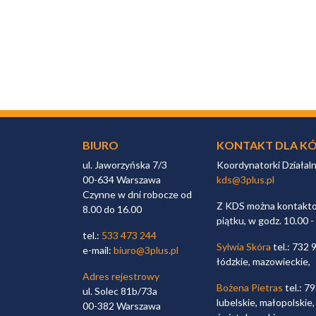
BIURO
KONTAKT DLA KÓ
ul. Jaworzyńska 7/3
Koordynatorki Działal
00-634 Warszawa
kds@3plus.pl
Czynne w dni robocze od
Z KDS można kontaktow
8.00 do 16.00
piątku, w godz. 10.00 -
tel.:
533 473 244
Sylwia Skóra
tel.: 732 
e-mail:
biuro@3plus.pl
łódzkie, mazowieckie,
Adres rejestrowy
Bożena Pietras
tel.: 7
ul. Solec 81b/73a
lubelskie, małopolskie,
00-382 Warszawa