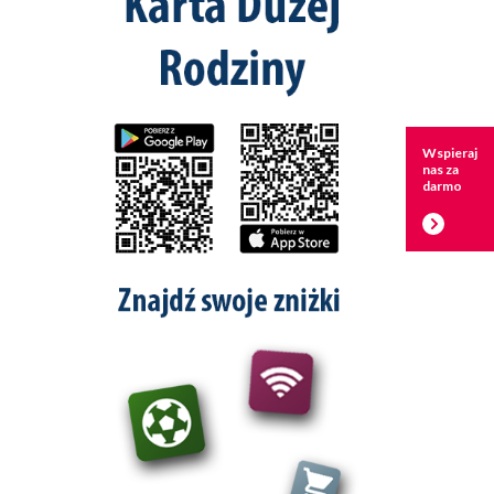
Wspieraj
nas za
darmo