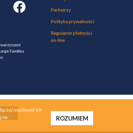
Facebook link
Partnerzy
Polityka prywatności
Regulamin płatności
on-line
owarzyszeni
arge Families
on
łączyć możliwość ich
ę na
ROZUMIEM