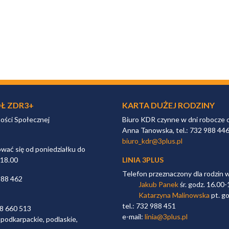
Ł ZDR3+
KARTA DUŻEJ RODZINY
ności Społecznej
Biuro KDR czynne w dni robocze 
Anna Tanowska, tel.: 732 988 44
biuro_kdr@3plus.pl
ać się od poniedziałku do
 18.00
LINIA 3PLUS
Telefon przeznaczony dla rodzin 
988 462
Jakub Panek
śr. godz. 16.00-
Katarzyna Malinowska
pt. go
tel.: 732 988 451
98 660 513
e-mail:
linia@3plus.pl
 podkarpackie, podlaskie,