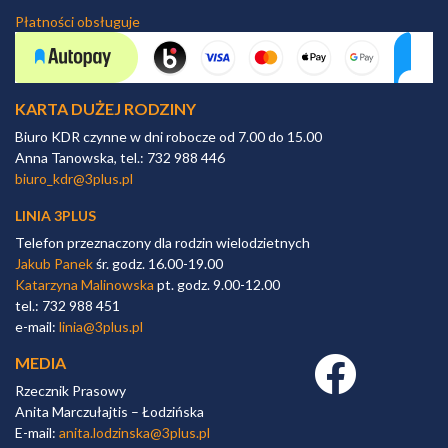
Płatności obsługuje
KARTA DUŻEJ RODZINY
Biuro KDR czynne w dni robocze od 7.00 do 15.00
Anna Tanowska, tel.: 732 988 446
biuro_kdr@3plus.pl
LINIA 3PLUS
Telefon przeznaczony dla rodzin wielodzietnych
Jakub Panek
śr. godz. 16.00-19.00
Katarzyna Malinowska
pt. godz. 9.00-12.00
tel.: 732 988 451
e-mail:
linia@3plus.pl
MEDIA
Facebook link
Rzecznik Prasowy
Anita Marczułajtis – Łodzińska
E-mail:
anita.lodzinska@3plus.pl