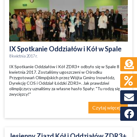
IX Spotkanie Oddziałów i Kół w Spale
8 kwietnia 2017 r.
IX Spotkanie Oddziałów i Kół ZDR3+ odbyło się w Spale 8
kwietnia 2017. Zostaliśmy ugoszczeni w Ośrodku
Przygotowań Olimpijskich przez Wójta Gminy Inowłódz,
Dyrekcję COS i Oddział Łódzki ZDR3+. Jak prawdziwi
olimpijczycy uznaliśmy za własne hasło Spały: "Tu rodzą się
zwycięzcy!"
Czytaj więcej
Faceb
Jesienny Zjazd Kół i Oddziałów ZDR3+