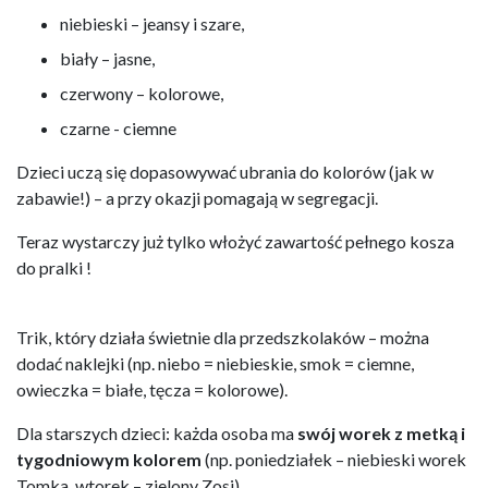
niebieski – jeansy i szare,
biały – jasne,
czerwony – kolorowe,
czarne - ciemne
Dzieci uczą się dopasowywać ubrania do kolorów (jak w
zabawie!) – a przy okazji pomagają w segregacji.
Teraz wystarczy już tylko włożyć zawartość pełnego kosza
do pralki !
Trik, który działa świetnie dla przedszkolaków – można
dodać naklejki (np. niebo = niebieskie, smok = ciemne,
owieczka = białe, tęcza = kolorowe).
Dla starszych dzieci: każda osoba ma
swój worek z metką i
tygodniowym kolorem
(np. poniedziałek – niebieski worek
Tomka, wtorek – zielony Zosi).