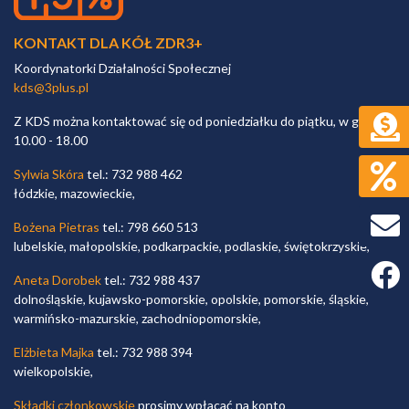
KONTAKT DLA KÓŁ ZDR3+
Koordynatorki Działalności Społecznej
kds@3plus.pl
Z KDS można kontaktować się od poniedziałku do piątku, w godz.
10.00 - 18.00
Sylwia Skóra
tel.: 732 988 462
łódzkie, mazowieckie,
Bożena Pietras
tel.: 798 660 513
lubelskie, małopolskie, podkarpackie, podlaskie, świętokrzyskie,
Faceb
Aneta Dorobek
tel.: 732 988 437
dolnośląskie, kujawsko-pomorskie, opolskie, pomorskie, śląskie,
warmińsko-mazurskie, zachodniopomorskie,
Elżbieta Majka
tel.: 732 988 394
wielkopolskie,
Składki członkowskie
prosimy wpłacać na konto