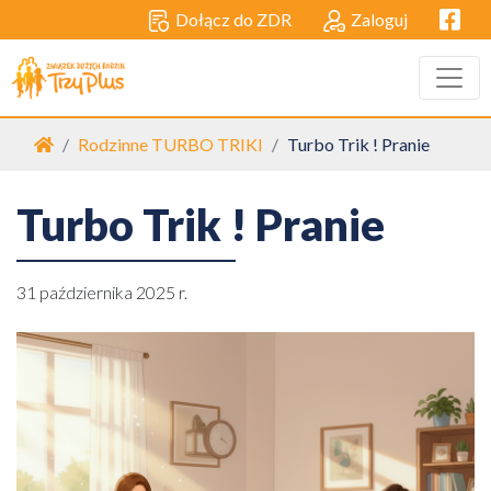
Facebo
Dołącz do ZDR
Zaloguj
Strona główna
Rodzinne TURBO TRIKI
Turbo Trik ! Pranie
Turbo Trik ! Pranie
31 października 2025 r.