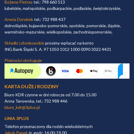
Bożena Pietras
tel.: 798 660 513
lubelskie, małopolskie, podkarpackie, podlaskie, świętokrzyskie,
Aneta Dorobek
tel.: 732 988 437
dolnośląskie, kujawsko-pomorskie, opolskie, pomorskie, śląskie,
warmińsko-mazurskie, wielkopolskie, zachodniopomorskie,
Składki członkowskie
prosimy wpłacać na konto
ING Bank Śląski S. A. 97 1050 1012 1000 0090 3022 4431
Płatności obsługuje
KARTA DUŻEJ RODZINY
Biuro KDR czynne w dni robocze od 7.00 do 15.00
Anna Tanowska, tel.: 732 988 446
biuro_kdr@3plus.pl
LINIA 3PLUS
Telefon przeznaczony dla rodzin wielodzietnych
Jakub Panek
śr. godz. 16.00-19.00