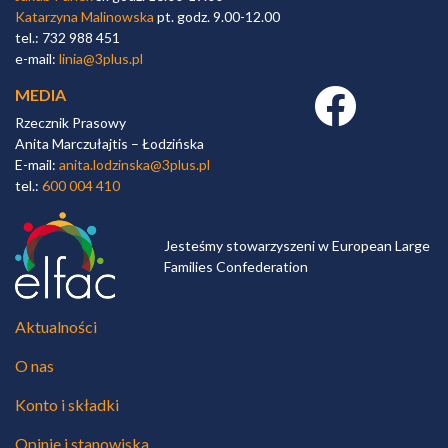
Katarzyna Malinowska
pt. godz. 9.00-12.00
tel.: 732 988 451
e-mail:
linia@3plus.pl
MEDIA
Facebook link
Rzecznik Prasowy
Anita Marczułajtis – Łodzińska
E-mail:
anita.lodzinska@3plus.pl
tel.:
600 004 410
Jesteśmy stowarzyszeni w European Large
Families Confederation
Aktualności
O nas
Konto i składki
Opinie i stanowiska