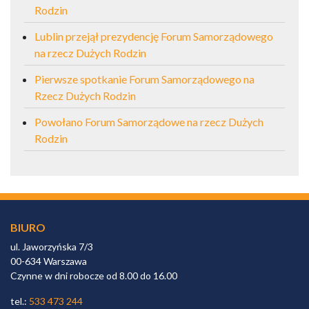
Rodzin
Lublin przejął prezydencję Forum Samorządowego
na rzecz Dużych Rodzin
Pierwsze spotkanie Forum Samorządowego na
Rzecz Dużych Rodzin
Powołano Forum Samorządowe na rzecz Dużych
Rodzin
BIURO
ul. Jaworzyńska 7/3
00-634 Warszawa
Czynne w dni robocze od 8.00 do 16.00
tel.:
533 473 244