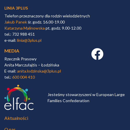
LINIA 3PLUS
Telefon przeznaczony dla rodzin wielodzietnych
Jakub Panek
śr. godz. 16.00-19.00
Katarzyna Malinowska
pt. godz. 9.00-12.00
tel.: 732 988 451
e-mail:
linia@3plus.pl
MEDIA
Facebook link
Rzecznik Prasowy
Anita Marczułajtis – Łodzińska
E-mail:
anita.lodzinska@3plus.pl
tel.:
600 004 410
Jesteśmy stowarzyszeni w European Large
Families Confederation
Aktualności
O nas