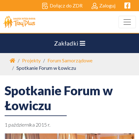
Facebo
Dołącz do ZDR
Zaloguj
Zakładki
Strona główna
Projekty
Forum Samorządowe
Spotkanie Forum w Łowiczu
Spotkanie Forum w
Łowiczu
1 października 2015 r.