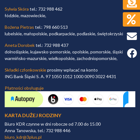
Sylwia Skóra
tel.: 732 988 462
łódzkie, mazowieckie,
Bożena Pietras
tel.: 798 660 513
lubelskie, małopolskie, podkarpackie, podlaskie, świętokrzyskie,
Aneta Dorobek
tel.: 732 988 437
Faceb
dolnośląskie, kujawsko-pomorskie, opolskie, pomorskie, śląskie,
warmińsko-mazurskie, wielkopolskie, zachodniopomorskie,
Składki członkowskie
prosimy wpłacać na konto
ING Bank Śląski S. A. 97 1050 1012 1000 0090 3022 4431
Płatności obsługuje
KARTA DUŻEJ RODZINY
Biuro KDR czynne w dni robocze od 7.00 do 15.00
Anna Tanowska, tel.: 732 988 446
biuro_kdr@3plus.pl