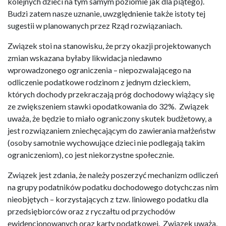
kolejnych dzieci na tym samym poziomie jak dla piątego).
Budzi zatem nasze uznanie, uwzględnienie także istoty tej
sugestii w planowanych przez Rząd rozwiązaniach.
Związek stoi na stanowisku, że przy okazji projektowanych
zmian wskazana byłaby likwidacja niedawno
wprowadzonego ograniczenia – niepozwalającego na
odliczenie podatkowe rodzinom z jednym dzieckiem,
których dochody przekraczają próg dochodowy wiążący się
ze zwiększeniem stawki opodatkowania do 32%. Związek
uważa, że będzie to miało ograniczony skutek budżetowy, a
jest rozwiązaniem zniechęcającym do zawierania małżeństw
(osoby samotnie wychowujące dzieci nie podlegają takim
ograniczeniom), co jest niekorzystne społecznie.
Związek jest zdania, że należy poszerzyć mechanizm odliczeń
na grupy podatników podatku dochodowego dotychczas nim
nieobjętych – korzystających z tzw. liniowego podatku dla
przedsiębiorców oraz z ryczałtu od przychodów
ewidencjonowanych oraz karty podatkowej. Związek uważa,