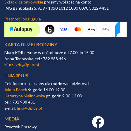
Składki członkowskie
prosimy wpłacać na konto
ING Bank Śląski S. A. 97 1050 1012 1000 0090 3022 4431
Płatności obsługuje
KARTA DUŻEJ RODZINY
Biuro KDR czynne w dni robocze od 7.00 do 15.00
Anna Tanowska, tel.: 732 988 446
biuro_kdr@3plus.pl
LINIA 3PLUS
Telefon przeznaczony dla rodzin wielodzietnych
Jakub Panek
śr. godz. 16.00-19.00
Katarzyna Malinowska
pt. godz. 9.00-12.00
tel.: 732 988 451
e-mail:
linia@3plus.pl
MEDIA
Facebook link
Rzecznik Prasowy