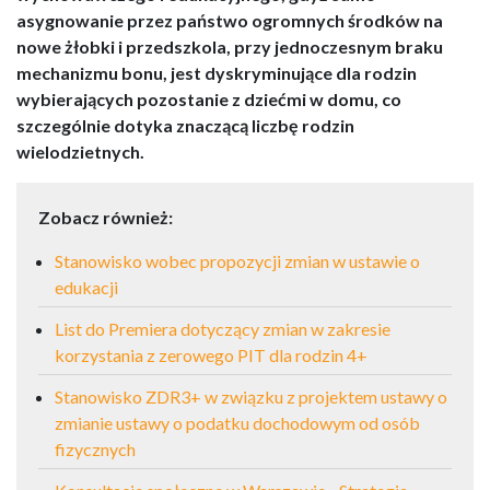
asygnowanie przez pa
ń
stwo ogromnych
ś
rodków na
nowe
żł
obki i przedszkola, przy jednoczesnym braku
mechanizmu bonu, jest dyskryminuj
ą
ce dla rodzin
wybieraj
ą
cych pozostanie z dzie
ć
mi w domu, co
szczególnie dotyka znaczącą liczbę rodzin
wielodzietnych.
Zobacz również:
Stanowisko wobec propozycji zmian w ustawie o
edukacji
List do Premiera dotyczący zmian w zakresie
korzystania z zerowego PIT dla rodzin 4+
Stanowisko ZDR3+ w związku z projektem ustawy o
zmianie ustawy o podatku dochodowym od osób
fizycznych