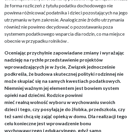
że forma rozliczeń z tytułu podatku dochodowego nie
powinna różnicować podatnika i dzieci pozostających na jego
utrzymaniu w tym zakresie. Analogicznie źródło utrzymania
również nie powinno decydować o pozostawaniu poza
systemem podatkowego wsparcia dla rodzin, co ma miejsce
obecnie w przypadku rolników .
Oceniaj
ą
c przychylnie zapowiadane zmiany i wyrażając
nadzieję na rychłe przedstawienie projektów
wprowadzających je w życie, Związek jednocześnie
podkre
ś
l
a
,
ż
e budowa skutecznej polityki rodzinnej nie
mo
ż
e skupia
ć
si
ę
na samych kwestiach podatkowych.
Niemniej wa
ż
nym jej elementem jest bowiem system
opieki nad dzie
ć
mi. Rodzice powinni
mie
ć
realn
ą
wolno
ść
wyboru w wychowaniu swoich
dzieci i tego, czy posy
ł
aj
ą
je do
żł
obka, przedszkola, czy
te
ż
sami chc
ą
si
ę
zaj
ąć
opiek
ą
w domu. Dla realizacji tego
celu konieczne jest wprowadzenie bonu
wychowawczego i edukacyjnego, gdy
ż
samo