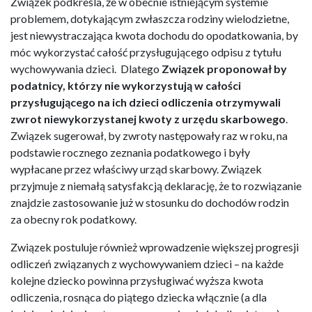
Związek podkreśla, że w obecnie istniejącym systemie
problemem, dotykającym zwłaszcza rodziny wielodzietne,
jest niewystraczająca kwota dochodu do opodatkowania, by
móc wykorzystać całość przysługującego odpisu z tytułu
wychowywania dzieci. Dlatego
Związek proponował by
podatnicy, którzy nie wykorzystują w całości
przysługującego na ich dzieci odliczenia otrzymywali
zwrot niewykorzystanej kwoty z urzędu skarbowego
.
Związek sugerował, by zwroty następowały raz w roku, na
podstawie rocznego zeznania podatkowego i były
wypłacane przez właściwy urząd skarbowy. Związek
przyjmuje z niemałą satysfakcją deklarację, że to rozwiązanie
znajdzie zastosowanie już w stosunku do dochodów rodzin
za obecny rok podatkowy.
Związek postuluje również wprowadzenie większej progresji
odliczeń związanych z wychowywaniem dzieci – na każde
kolejne dziecko powinna przysługiwać wyższa kwota
odliczenia, rosnąca do piątego dziecka włącznie (a dla