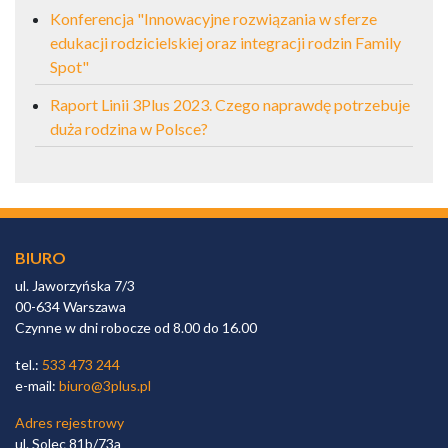
Konferencja "Innowacyjne rozwiązania w sferze
edukacji rodzicielskiej oraz integracji rodzin Family
Spot"
Raport Linii 3Plus 2023. Czego naprawdę potrzebuje
duża rodzina w Polsce?
BIURO
ul. Jaworzyńska 7/3
00-634 Warszawa
Czynne w dni robocze od 8.00 do 16.00
tel.:
533 473 244
e-mail:
biuro@3plus.pl
Adres rejestrowy
ul. Solec 81b/73a