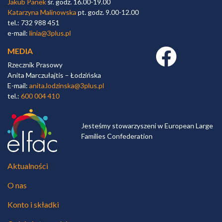
Jakub Panek
śr. godz. 16.00-19.00
Katarzyna Malinowska
pt. godz. 9.00-12.00
tel.: 732 988 451
e-mail:
linia@3plus.pl
MEDIA
Facebook link
Rzecznik Prasowy
Anita Marczułajtis – Łodzińska
E-mail:
anita.lodzinska@3plus.pl
tel.:
600 004 410
Jesteśmy stowarzyszeni w European Large
Families Confederation
Aktualności
O nas
Konto i składki