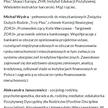
Plus”, Skauci Europy, ZHR, Instytut Edukacji Pozytywnej.
Wieloletni instruktor harcerski. Mąż i ojciec.
Michał Wydra
- pełnomocnik ds mieszkaniowych Związku
Dużych Rodzin „Trzy Plus”, członek Komisji Rewizyjnej
ZDR3+, Przewodniczący Koła Warszawa - Targówek
ZDR3+, pracownik sektora bankowego. Współpracuje z
bankami w obszarze opiniowania projektów ustaw,
rozwiązań międzynarodowych w obszarze finansowania
rynku nieruchomości mieszkaniowych w tym zwłaszcza
systemu ubezpieczeń kredytów hipotecznych. Zawodowo
zajmował się doradztwem ubezpieczeniowym, analizą
kredytową, odbywał staże w instytucjach finansowych w
Polsce i zagranicą w obszarze rynku finansowania
nieruchomości.
Aleksandra Januszewicz
- socjolog rodziny,
psychoterapeutka, doradca ds. rodziny, mediator, edukatorka
Pozytywnej Dyscypliny dla Rodziców (Positive Discipline
Association). Absolwentka Uniwersytetu Warszawskiego. W