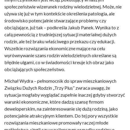
społeczeństwie wizerunek rodziny wielodzietnej. Może, nie
używa się już w tym kontekście określenia patologia, ale
środowisko potencjalnie stwarzające problemy czy
obciążające, już tak – podkreśla Jakub Panek. Wynika to z
całą pewnością z trudniejszej sytuacji materialnej dużych
rodzin, ale też braku właściwego przekazu czy edukacji.
Wszelkie rozwiązania ekonomiczne mające na celu
wyrównywanie szans rodzin wielodzietnych określane są
błędnie ulgami, co w świadomości kreuje ich obraz jako
obciążających społeczeństwo.
Michał Wydra – pełnomocnik do spraw mieszkaniowych
Związku Dużych Rodzin „Trzy Plus” zwraca uwagę, że
sytuacja mogłaby wyglądać zupełnie inaczej gdyby stworzyć
warunki ekonomiczne, które dadzą szansę firmom
deweloperskim, na zainteresowanie się dużą rodziną, jako
potencjalnie atrakcyjnym klientem. Do tej pory wszystkie
rozwiązania mieszkaniowe promowały raczej młode
małżeństwa, singli czy w najlepszym wypadku rodziny o