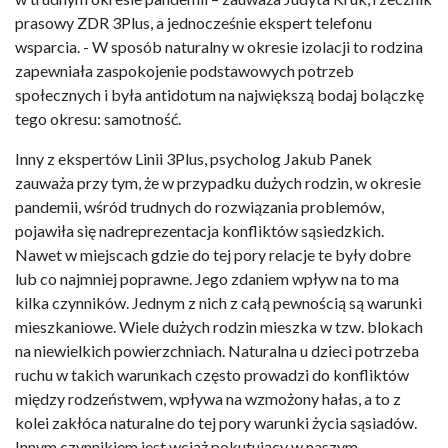
prasowy ZDR 3Plus, a jednocześnie ekspert telefonu
wsparcia. - W sposób naturalny w okresie izolacji to rodzina
zapewniała zaspokojenie podstawowych potrzeb
społecznych i była antidotum na największą bodaj bolączkę
tego okresu: samotność.
Inny z ekspertów Linii 3Plus, psycholog Jakub Panek
zauważa przy tym, że w przypadku dużych rodzin, w okresie
pandemii, wśród trudnych do rozwiązania problemów,
pojawiła się nadreprezentacja konfliktów sąsiedzkich.
Nawet w miejscach gdzie do tej pory relacje te były dobre
lub co najmniej poprawne. Jego zdaniem wpływ na to ma
kilka czynników. Jednym z nich z całą pewnością są warunki
mieszkaniowe. Wiele dużych rodzin mieszka w tzw. blokach
na niewielkich powierzchniach. Naturalna u dzieci potrzeba
ruchu w takich warunkach często prowadzi do konfliktów
między rodzeństwem, wpływa na wzmożony hałas, a to z
kolei zakłóca naturalne do tej pory warunki życia sąsiadów.
Innym czynnikiem jest wciąż pokutujący w naszym