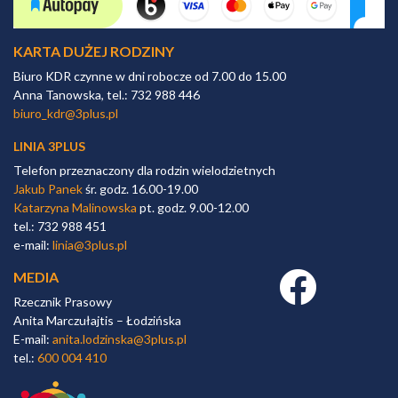
KARTA DUŻEJ RODZINY
Biuro KDR czynne w dni robocze od 7.00 do 15.00
Anna Tanowska, tel.: 732 988 446
biuro_kdr@3plus.pl
LINIA 3PLUS
Telefon przeznaczony dla rodzin wielodzietnych
Jakub Panek
śr. godz. 16.00-19.00
Katarzyna Malinowska
pt. godz. 9.00-12.00
tel.: 732 988 451
e-mail:
linia@3plus.pl
MEDIA
Facebook link
Rzecznik Prasowy
Anita Marczułajtis – Łodzińska
E-mail:
anita.lodzinska@3plus.pl
tel.:
600 004 410