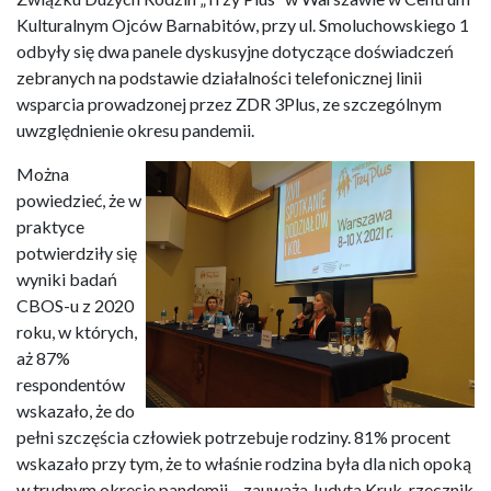
Kulturalnym Ojców Barnabitów, przy ul. Smoluchowskiego 1
odbyły się dwa panele dyskusyjne dotyczące doświadczeń
zebranych na podstawie działalności telefonicznej linii
wsparcia prowadzonej przez ZDR 3Plus, ze szczególnym
uwzględnienie okresu pandemii.
Można
powiedzieć, że w
praktyce
potwierdziły się
wyniki badań
CBOS-u z 2020
roku, w których,
aż 87%
respondentów
wskazało, że do
pełni szczęścia człowiek potrzebuje rodziny. 81% procent
wskazało przy tym, że to właśnie rodzina była dla nich opoką
w trudnym okresie pandemii – zauważa Judyta Kruk, rzecznik