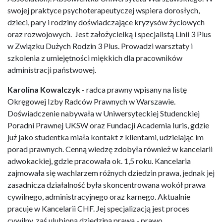
swojej praktyce psychoterapeutyczej wspiera dorosłych,
dzieci, pary i rodziny doświadczające kryzysów życiowych
oraz rozwojowych. Jest założycielką i specjalistą Linii 3 Plus
w Związku Dużych Rodzin 3 Plus. Prowadzi warsztaty i
szkolenia z umiejętności miękkich dla pracowników
administracji państwowej.
Karolina Kowalczyk
- radca prawny wpisany na listę
Okręgowej Izby Radców Prawnych w Warszawie.
Doświadczenie nabywała w Uniwersyteckiej Studenckiej
Poradni Prawnej UKSW oraz Fundacji Academia Iuris, gdzie
już jako studentka miała kontakt z klientami, udzielając im
porad prawnych. Cenną wiedzę zdobyła również w kancelarii
adwokackiej, gdzie pracowała ok. 1,5 roku. Kancelaria
zajmowała się wachlarzem różnych dziedzin prawa, jednak jej
zasadnicza działalność była skoncentrowana wokół prawa
cywilnego, administracyjnego oraz karnego. Aktualnie
pracuje w Kancelarii CHF. Jej specjalizacją jest proces
cywilny, zaś ulubioną dziedziną prawa - prawo