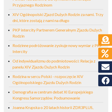
Przyjaznego Rodzinom
XIV Ogólnopolski Zjazd Dużych Rodzin za nami. Trzy
dni, które zostają z nami na długo
PKP intercity Partnerem Generalnym Zjazdu Dużych
Rodzin
Rodzinne podróżowanie zyskuje nowy wymiar z PKP
Intercity
Od indywidualizmu do podmiotowości: Relacja z
panelu XIV Zjazdu Dużych Rodzin
Rodzina w sercu Polski - rozpoczęcie XIV
Faceb
Ogólnopolskiego Zjazdu Dużych Rodzin
Demografia w centrum debat XI Europejskiego
Kongresu Samorządów. Podsumowanie
Joanna Krupska o 20 latach historii ZDR3PLUS,