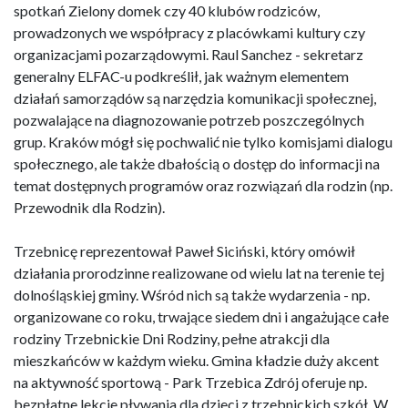
spotkań Zielony domek czy 40 klubów rodziców,
prowadzonych we współpracy z placówkami kultury czy
organizacjami pozarządowymi. Raul Sanchez - sekretarz
generalny ELFAC-u podkreślił, jak ważnym elementem
działań samorządów są narzędzia komunikacji społecznej,
pozwalające na diagnozowanie potrzeb poszczególnych
grup. Kraków mógł się pochwalić nie tylko komisjami dialogu
społecznego, ale także dbałością o dostęp do informacji na
temat dostępnych programów oraz rozwiązań dla rodzin (np.
Przewodnik dla Rodzin).
Trzebnicę reprezentował Paweł Siciński, który omówił
działania prorodzinne realizowane od wielu lat na terenie tej
dolnośląskiej gminy. Wśród nich są także wydarzenia - np.
organizowane co roku, trwające siedem dni i angażujące całe
rodziny Trzebnickie Dni Rodziny, pełne atrakcji dla
mieszkańców w każdym wieku. Gmina kładzie duży akcent
na aktywność sportową - Park Trzebica Zdrój oferuje np.
bezpłatne lekcje pływania dla dzieci z trzebnickich szkół. W