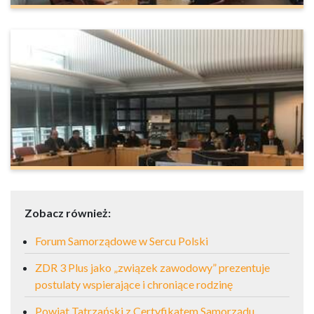
Zobacz również:
Forum Samorządowe w Sercu Polski
ZDR 3 Plus jako „związek zawodowy” prezentuje
postulaty wspierające i chroniące rodzinę
Powiat Tatrzański z Certyfikatem Samorządu