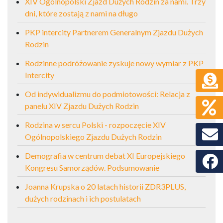
XIV Ogólnopolski Zjazd Dużych Rodzin za nami. Trzy
dni, które zostają z nami na długo
PKP intercity Partnerem Generalnym Zjazdu Dużych
Rodzin
Rodzinne podróżowanie zyskuje nowy wymiar z PKP
Intercity
Od indywidualizmu do podmiotowości: Relacja z
panelu XIV Zjazdu Dużych Rodzin
Rodzina w sercu Polski - rozpoczęcie XIV
Ogólnopolskiego Zjazdu Dużych Rodzin
Demografia w centrum debat XI Europejskiego
Faceb
Kongresu Samorządów. Podsumowanie
Joanna Krupska o 20 latach historii ZDR3PLUS,
dużych rodzinach i ich postulatach