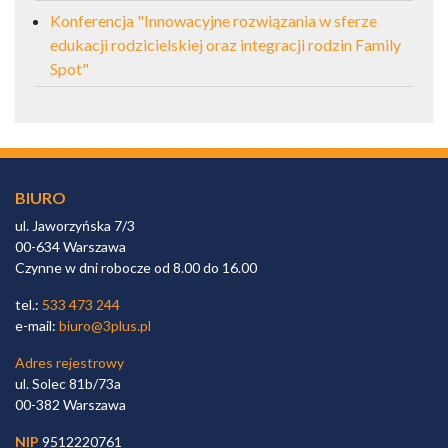
Konferencja "Innowacyjne rozwiązania w sferze
edukacji rodzicielskiej oraz integracji rodzin Family
Spot"
BIURO
ul. Jaworzyńska 7/3
00-634 Warszawa
Czynne w dni robocze od 8.00 do 16.00
tel.:
533 473 244
e-mail:
biuro@3plus.pl
Adres rejestrowy
ul. Solec 81b/73a
00-382 Warszawa
NIP
9512220761