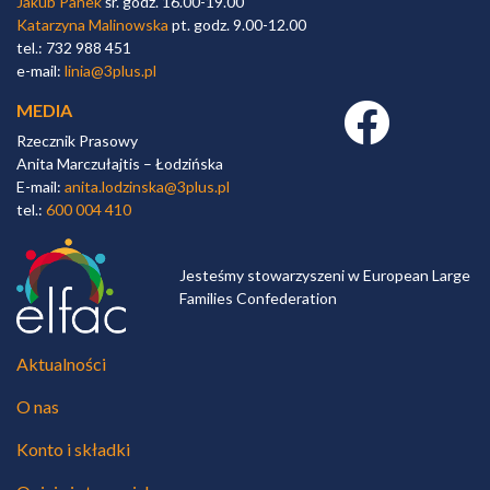
Jakub Panek
śr. godz. 16.00-19.00
Katarzyna Malinowska
pt. godz. 9.00-12.00
tel.: 732 988 451
e-mail:
linia@3plus.pl
MEDIA
Facebook link
Rzecznik Prasowy
Anita Marczułajtis – Łodzińska
E-mail:
anita.lodzinska@3plus.pl
tel.:
600 004 410
Jesteśmy stowarzyszeni w European Large
Families Confederation
Aktualności
O nas
Konto i składki