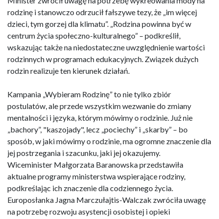
Minister zwrócił uwagę na potrzebę wykreowania mody na
rodzinę i stanowczo odrzucił fałszywe tezy, że „im więcej
dzieci, tym gorzej dla klimatu”. „Rodzina powinna być w
centrum życia społeczno-kulturalnego” – podkreślił,
wskazując także na niedostateczne uwzględnienie wartości
rodzinnych w programach edukacyjnych. Związek dużych
rodzin realizuje ten kierunek działań.
Kampania „Wybieram Rodzinę” to nie tylko zbiór
postulatów, ale przede wszystkim wezwanie do zmiany
mentalności i języka, którym mówimy o rodzinie. Już nie
„bachory”, "kaszojady", lecz „pociechy” i „skarby” – bo
sposób, w jaki mówimy o rodzinie, ma ogromne znaczenie dla
jej postrzegania i szacunku, jaki jej okazujemy.
Wiceminister Małgorzata Baranowska przedstawiła
aktualne programy ministerstwa wspierające rodziny,
podkreślając ich znaczenie dla codziennego życia.
Europosłanka Jagna Marczułajtis-Walczak zwróciła uwagę
na potrzebę rozwoju asystencji osobistej i opieki