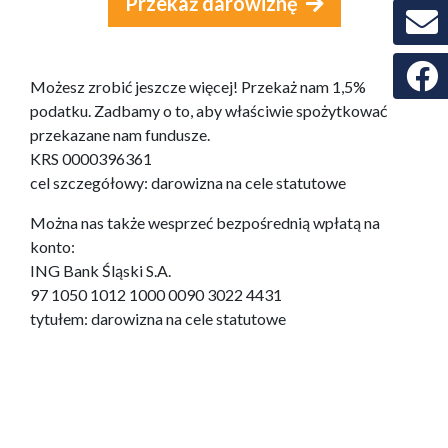
Przekaż darowiznę
Faceb
Możesz zrobić jeszcze więcej! Przekaż nam 1,5%
podatku. Zadbamy o to, aby właściwie spożytkować
przekazane nam fundusze.
KRS 0000396361
cel szczegółowy: darowizna na cele statutowe
Można nas także wesprzeć bezpośrednią wpłatą na
konto:
ING Bank Śląski S.A.
97 1050 1012 1000 0090 3022 4431
tytułem: darowizna na cele statutowe