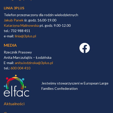
LINIA 3PLUS
Telefon przeznaczony dla rodzin wielodzietnych
Jakub Panek
śr. godz. 16.00-19.00
Katarzyna Malinowska
pt. godz. 9.00-12.00
tel.: 732 988 451
e-mail:
linia@3plus.pl
MEDIA
Facebook link
Rzecznik Prasowy
Anita Marczułajtis – Łodzińska
E-mail:
anita.lodzinska@3plus.pl
tel.:
600 004 410
Jesteśmy stowarzyszeni w European Large
Families Confederation
Aktualności