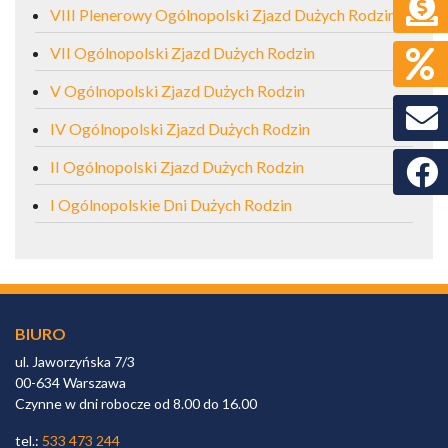
VIII Plenerowy Ogólnopolski Zjazd Dużych Rodzin
VII Ogólnopolski Zjazd Dużych Rodzin
V Ogólnopolski Zjazd Dużych Rodzin
IV Ogólnopolski Zjazd Dużych Rodzin
II Ogólnopolski Zjazd Dużych Rodzin
Faceb
I Ogólnopolskie Dni Dużych Rodzin
BIURO
ul. Jaworzyńska 7/3
00-634 Warszawa
Czynne w dni robocze od 8.00 do 16.00
tel.:
533 473 244