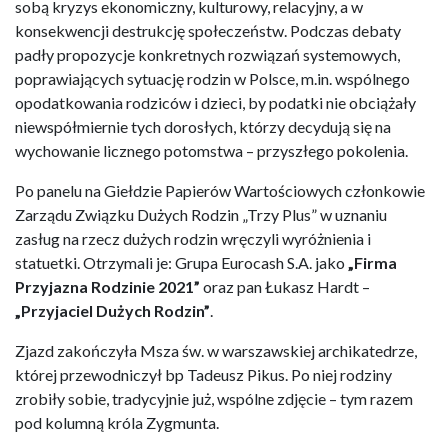
sobą kryzys ekonomiczny, kulturowy, relacyjny, a w
konsekwencji destrukcję społeczeństw. Podczas debaty
padły propozycje konkretnych rozwiązań systemowych,
poprawiających sytuację rodzin w Polsce, m.in. wspólnego
opodatkowania rodziców i dzieci, by podatki nie obciążały
niewspółmiernie tych dorosłych, którzy decydują się na
wychowanie licznego potomstwa – przyszłego pokolenia.
Po panelu na Giełdzie Papierów Wartościowych członkowie
Zarządu Związku Dużych Rodzin „Trzy Plus” w uznaniu
zasług na rzecz dużych rodzin wręczyli wyróżnienia i
statuetki. Otrzymali je: Grupa Eurocash S.A. jako
„Firma
Przyjazna Rodzinie 2021”
oraz pan Łukasz Hardt –
„Przyjaciel Dużych Rodzin”
.
Zjazd zakończyła Msza św. w warszawskiej archikatedrze,
której przewodniczył bp Tadeusz Pikus. Po niej rodziny
zrobiły sobie, tradycyjnie już, wspólne zdjęcie – tym razem
pod kolumną króla Zygmunta.