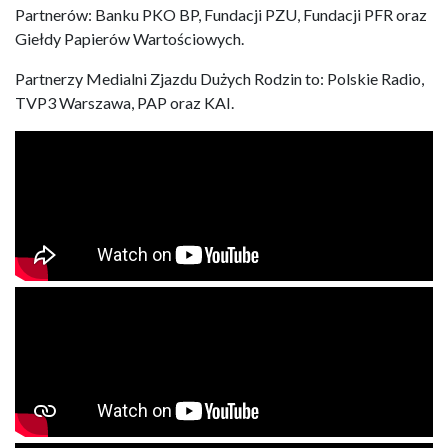
Partnerów: Banku PKO BP, Fundacji PZU, Fundacji PFR oraz
Giełdy Papierów Wartościowych.
Partnerzy Medialni Zjazdu Dużych Rodzin to: Polskie Radio,
TVP3 Warszawa, PAP oraz KAI.