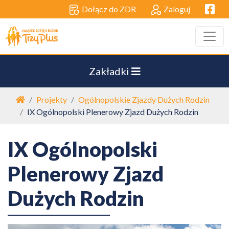
Facebo
Dołącz do ZDR
Zaloguj
Zakładki
Strona główna
Projekty
Ogólnopolskie Zjazdy Dużych Rodzin
IX Ogólnopolski Plenerowy Zjazd Dużych Rodzin
IX Ogólnopolski
Plenerowy Zjazd
Dużych Rodzin