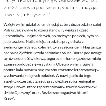
25–27 czerwca pod hasłem „Rodzina: Tradycja.
Inwestycja. Przyszłość”.
Wzięły w nim udział osiemdziesiąt cztery duże rodzin z całej
Polski. Jak zwykle to dzieci stanowiły większą część
uczestników – najmłodszych, bo rocznych pociech, było np.
jedenaścioro. Najliczniejsza rodzina przyjechała z
siedmiorgiem dzieci, kolejne trzy z sześciorgiem. Najstarsza
osoba na Zjeździe liczyła natomiast 66 lat. Biorąc pod uwagę
tę różnorodność wiekową, tegoroczne hasło zjazdowe miało
szanse spodobać się wszystkim. Obecna w nim
tradycja
podkreślała bowiem rolę korzeni i tożsamości narodowej w
wychowaniu kolejnych pokoleń. W nawiązaniu do tego
aspektu uczestnicy Zjazdu przywieźli ze sobą regionalne
stroje ludowe, które zaprezentowali w trakcie wieczorów:
„Małe Ojczyzny” oraz „Bezkresne bogactwo historii –
Kresy”.