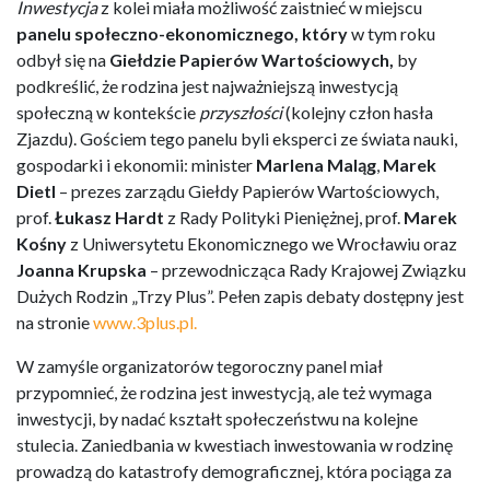
Inwestycja
z kolei miała możliwość zaistnieć w miejscu
panelu społeczno-ekonomicznego,
który
w tym roku
odbył się na
Giełdzie Papierów Wartościowych,
by
podkreślić, że rodzina jest najważniejszą inwestycją
społeczną w kontekście
przyszłości
(kolejny człon hasła
Zjazdu). Gościem tego panelu byli eksperci ze świata nauki,
gospodarki i ekonomii: minister
Marlena Maląg
,
Marek
Dietl
– prezes zarządu Giełdy Papierów Wartościowych,
prof.
Łukasz Hardt
z Rady Polityki Pieniężnej, prof.
Marek
Kośny
z Uniwersytetu Ekonomicznego we Wrocławiu oraz
Joanna Krupska
– przewodnicząca Rady Krajowej Związku
Dużych Rodzin „Trzy Plus”. Pełen zapis debaty dostępny jest
na stronie
www.3plus.pl.
W zamyśle organizatorów tegoroczny panel miał
przypomnieć, że rodzina jest inwestycją, ale też wymaga
inwestycji, by nadać kształt społeczeństwu na kolejne
stulecia. Zaniedbania w kwestiach inwestowania w rodzinę
prowadzą do katastrofy demograficznej, która pociąga za