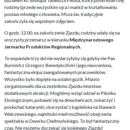
udziałem ks. Biskupa Tadeusza Pikusa, który podkreślał rolę
rodziny (przede wszystkim ojca i matki) w kształtowaniu
postaw młodego człowieka. Msza św. tradycyjnie
zakończyła się wspólnym zdjęciem.
O godz. 12.00, na zakończenie Zjazdu, rodziny udały się na
uroczysty przemarsz w kierunku
Międzynarodowego
Jarmarku Produktów Regionalnych.
Te wspaniałe trzy dni nie wydarzyłyby się gdyby nie Pan
Burmistrz Grzegorz Benedykciński i jego nieoceniona,
fantastyczna ekipa zaangażowanych pracowników.
Wszystko było dopięte na ostatni guzik. Miasto
zorganizowało dla uczestników Zjazdu mnóstwo
dodatkowych atrakcji. Mogliśmy wziąć udział w Pikniku
Ekologicznym, pobawić się na dmuchańcach, zobaczyć i
posłuchać katarynki, skorzystać z kąpieliska na Stawach
Walczewskiego, najmłodsi mieli możliwość obejrzenia
spektaklu w Dworku Chełmońskiego. To był fantastyczny
czas. Nie możemy doczekać się kolejnego Zjazdu!