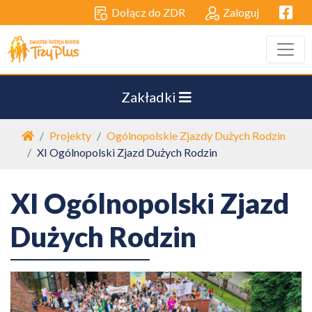
Facebo
Dołącz do ZDR
Zaloguj
Zakładki
Strona główna
Projekty
Ogólnopolskie Zjazdy Dużych Rodzin
XI Ogólnopolski Zjazd Dużych Rodzin
XI Ogólnopolski Zjazd
Dużych Rodzin