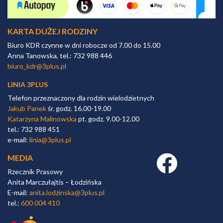
KARTA DUŻEJ RODZINY
Biuro KDR czynne w dni robocze od 7.00 do 15.00
Anna Tanowska, tel.: 732 988 446
biuro_kdr@3plus.pl
LINIA 3PLUS
Telefon przeznaczony dla rodzin wielodzietnych
Jakub Panek
śr. godz. 16.00-19.00
Katarzyna Malinowska
pt. godz. 9.00-12.00
tel.: 732 988 451
e-mail:
linia@3plus.pl
MEDIA
Facebook link
Rzecznik Prasowy
Anita Marczułajtis – Łodzińska
E-mail:
anita.lodzinska@3plus.pl
tel.:
600 004 410