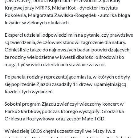
(UN GCNP), Dorota Bojemska - Przewodnicząca Rady
Krajowej przy MRiPS, Michał Kot - dyrektor Instytutu
Pokolenia, Małgorzata Zawilska-Rospędek - autorka bloga
Inżynier w zielonych okularach.
Eksperci udzielali odpowiedzi m.in na pytanie, czy prawdziwe
są twierdzenia, że człowiek stanowi zagrożenie dla natury.
Odnieśli się także do najnowszych badań potwierdzających,
że rodziny wielodzietne w kwestii dbałości o środowisko
mogą być w wielu dziedzinach stawiane za wzór.
Po panelu, rodziny reprezentujące miasta, w których odbyły
się poprzednie Zjazdu zasadziły 11 drzew, upamiętniającą
każde z tych wydarzeń.
Sobotni program Zjazdu zwieńczył wieczorny koncert w
Parku Skarbków, podczas którego wystąpiły: Grodziska
Orkiestra Rozrywkowa oraz zespół Małe TGD.
W niedzielę 18.06 chętni uczestniczyli we Mszy św. z