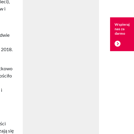
eci),
w i
Wspieraj
nas za
darmo
 dwie
 2018.
atkowo
ościło
i
ści
ają się