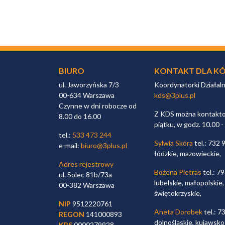
BIURO
KONTAKT DLA KÓ
ul. Jaworzyńska 7/3
Koordynatorki Działal
00-634 Warszawa
kds@3plus.pl
Czynne w dni robocze od
Z KDS można kontaktow
8.00 do 16.00
piątku, w godz. 10.00 -
tel.:
533 473 244
Sylwia Skóra
tel.: 732 
e-mail:
biuro@3plus.pl
łódzkie, mazowieckie,
Adres rejestrowy
Bożena Pietras
tel.: 7
ul. Solec 81b/73a
lubelskie, małopolskie,
00-382 Warszawa
świętokrzyskie,
NIP
9512220761
Aneta Dorobek
tel.: 7
REGON
141000893
dolnośląskie, kujawsko
KRS
0000279928