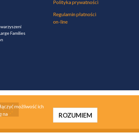
Polityka prywatności
Regulamin płatności
on-line
owarzyszeni
arge Families
on
łączyć możliwość ich
ę na
ROZUMIEM
alizacja:
A.Net.pl