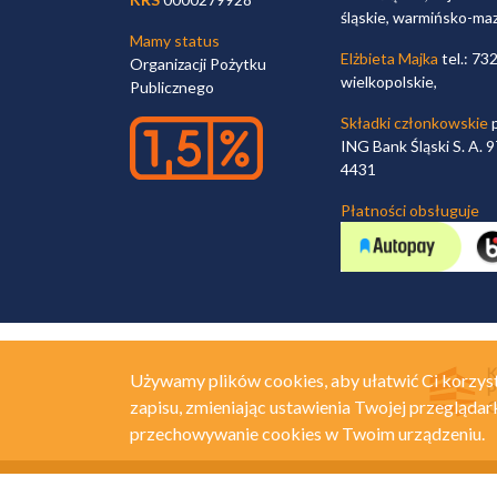
śląskie, warmińsko-ma
Mamy status
Elżbieta Majka
tel.: 73
Organizacji Pożytku
wielkopolskie,
Publicznego
Składki członkowskie
p
ING Bank Śląski S. A.
4431
Płatności obsługuje
Używamy plików cookies, aby ułatwić Ci korzyst
zapisu, zmieniając ustawienia Twojej przeglądar
przechowywanie cookies w Twoim urządzeniu.
© Związek Dużych Rodzin "Trzy Plus"