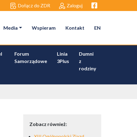
Facebook link
Dołącz do ZDR
Zaloguj
Media
Wspieram
Kontakt
EN
l
Forum
Linia
Dumni
Samorządowe
3Plus
z
rodziny
Zobacz również:
XIII Ogólnopolski Zjazd