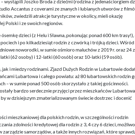
y – wystąpili Joszko Broda z dziećmi (rodzina z jedenaściorgiem dzi
Studio Accantus z coverami ze znanych i lubianych utworów z filmó
ików, zwiedzili atrakcje turystyczne w okolicy, mieli okazję
j Polski i ze swoich regionów.
ósemkę dzieci (z Helu i Sławna, pokonując ponad 600 km trasy!),
 pociech i po kilkadziesiąt rodzin z czwórką i trójką dzieci. Wśród
dniowe noworodki, w sumie ośmioro maluchów z 2019 r. oraz 24 z
atki (62 osoby) i 12-latki (60 osób) oraz 10-latki (59 osób).
ie, jak i miedzy rodzinami. Zjazd Dużych Rodzin w Lubartowie dod
kańcami Lubartowa i całego powiatu: aż 80 lubartowskich rodzin g
h – w sumie ponad 500 osób skorzystało z takiej gościnności.
 zostały bardzo serdecznie przyjęci przez mieszkańców Lubartowa 
, by w dzisiejszym zmaterializowanym świecie dostrzec i docenić
ci mieszkaniowej dla polskich rodzin, w szczególności rodzin
ania zdolności kredytowej dla rodzin z 3, 4 czy 6 dzieci, możliwo
zarządzie samorządów, a także innych rozwiązań, które sprawdz