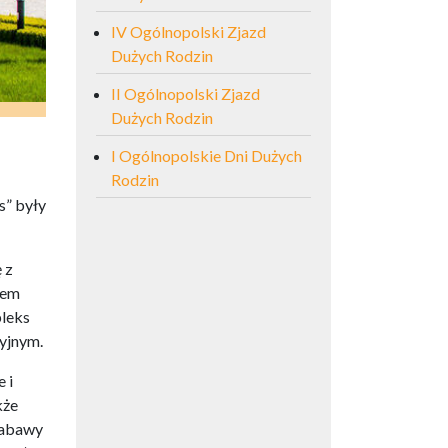
IV Ogólnopolski Zjazd
Dużych Rodzin
II Ogólnopolski Zjazd
Dużych Rodzin
I Ogólnopolskie Dni Dużych
Rodzin
s” były
 z
rem
pleks
yjnym.
 i
kże
 zabawy