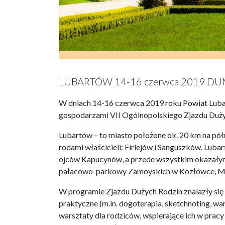
LUBARTÓW 14-16 czerwca 2019­­­ D
W dniach 14-16 czerwca 2019 roku Powiat Luba
gospodarzami VII Ogólnopolskiego Zjazdu Dużyc
Lubartów – to miasto położone ok. 20 km na półno
rodami właścicieli: Firlejów i Sanguszków. Luba
ojców Kapucynów, a przede wszystkim okazałym
pałacowo-parkowy Zamoyskich w Kozłówce, Muze
W programie Zjazdu Dużych Rodzin znalazły się a
praktyczne (m.in. dogoterapia, sketchnoting, war
warsztaty dla rodziców, wspierające ich w prac