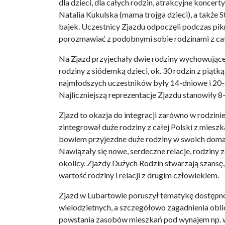
dla dzieci, dla całych rodzin, atrakcyjne koncert
Natalia Kukulska (mama trojga dzieci), a także 
bajek. Uczestnicy Zjazdu odpoczęli podczas pikn
porozmawiać z podobnymi sobie rodzinami z całe
Na Zjazd przyjechały dwie rodziny wychowujące 
rodziny z siódemką dzieci, ok. 30 rodzin z piątką
najmłodszych uczestników były 14-dniowe i 20-
Najliczniejszą reprezentacje Zjazdu stanowiły 8-l
Zjazd to okazja do integracji zarówno w rodzin
zintegrował duże rodziny z całej Polski z miesz
bowiem przyjezdne duże rodziny w swoich domac
Nawiązały się nowe, serdeczne relacje, rodziny
okolicy. Zjazdy Dużych Rodzin stwarzają szansę
wartość rodziny i relacji z drugim człowiekiem.
Zjazd w Lubartowie poruszył tematykę dostępnoś
wielodzietnych, a szczegółowo zagadnienia oblicz
powstania zasobów mieszkań pod wynajem np. w 