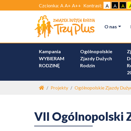
Czcionka:
A
A+
A++
Kontrast:
A
A
A
O nas
Kampania
Ogólnopolskie
Z
WYBIERAM
Zjazdy Dużych
D
RODZINĘ
Rodzin
R
2
Strona główna
Projekty
Ogólnopolskie Zjazdy Duży
VII Ogólnopolski 