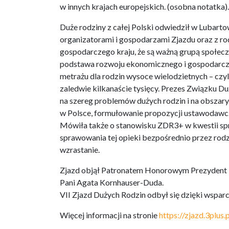
w innych krajach europejskich. (osobna notatka).
Duże rodziny z całej Polski odwiedził w Lubar
organizatorami i gospodarzami Zjazdu oraz z ro
gospodarczego kraju, że są ważną grupą społeczn
podstawa rozwoju ekonomicznego i gospodarcz
metrażu dla rodzin wysoce wielodzietnych – czyl
zaledwie kilkanaście tysięcy. Prezes Związku 
na szereg problemów dużych rodzin i na obszary
w Polsce, formułowanie propozycji ustawodawc
Mówiła także o stanowisku ZDR3+ w kwestii spr
sprawowania tej opieki bezpośrednio przez rod
wzrastanie.
Zjazd objął Patronatem Honorowym Prezydent R
Pani Agata Kornhauser-Duda.
VII Zjazd Dużych Rodzin odbył się dzięki ws
Więcej informacji na stronie
https://zjazd.3plus.p