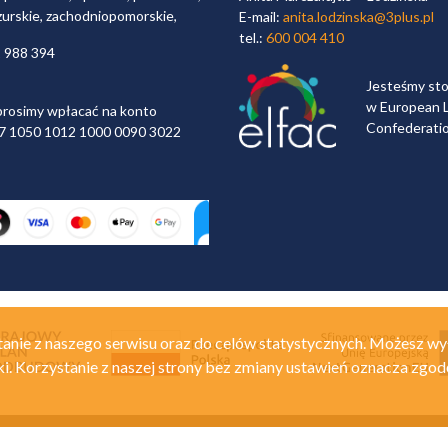
zurskie, zachodniopomorskie,
E-mail:
anita.lodzinska@3plus.pl
tel.:
600 004 410
2 988 394
Jesteśmy st
w European L
rosimy wpłacać na konto
Confederati
 97 1050 1012 1000 0090 3022
anie z naszego serwisu oraz do celów statystycznych. Możesz wy
ki. Korzystanie z naszej strony bez zmiany ustawień oznacza zgod
Polityka prywatności
Re