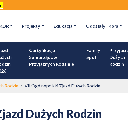
A
KDR
Projekty
Edukacja
Oddziały i Koła
jazd
Certyfikacja
Family
Przyjacie
użych
Samorządów
Spot
Dużych
odzin
Przyjaznych Rodzinie
Rodzin
026
ch Rodzin
VII Ogólnopolski Zjazd Dużych Rodzin
Zjazd Dużych Rodzin