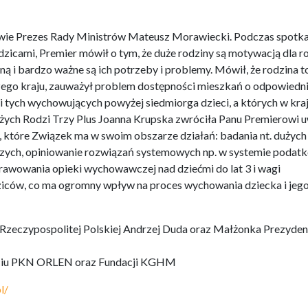
towie Prezes Rady Ministrów Mateusz Morawiecki. Podczas spotka
dzicami, Premier mówił o tym, że duże rodziny są motywacją dla 
ą i bardzo ważne są ich potrzeby i problemy. Mówił, że rodzina t
ego kraju, zauważył problem dostępności mieszkań o odpowiedn
i tych wychowujących powyżej siedmiorga dzieci, a których w kraj
Dużych Rodzi Trzy Plus Joanna Krupska zwróciła Panu Premierowi 
, które Związek ma w swoim obszarze działań: badania nt. dużych
zych, opiniowanie rozwiązań systemowych np. w systemie podat
awowania opieki wychowawczej nad dziećmi do lat 3 i wagi
ziców, co ma ogromny wpływ na proces wychowania dziecka i jeg
zeczypospolitej Polskiej Andrzej Duda oraz Małżonka Prezyden
parciu PKN ORLEN oraz Fundacji KGHM
l/