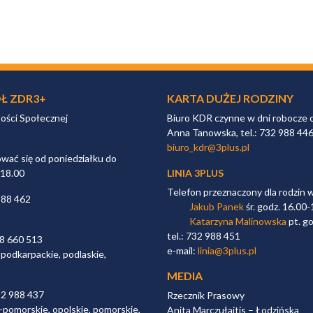
Ł ZDR3+
KARTA DUŻEJ RODZINY
ności Społecznej
Biuro KDR czynne w dni robocze 
Anna Tanowska, tel.: 732 988 44
biuro_kdr@3plus.pl
ać się od poniedziałku do
 18.00
LINIA 3PLUS
Telefon przeznaczony dla rodzin 
988 462
Jakub Panek
śr. godz. 16.00-
Katarzyna Malinowska
pt. go
tel.: 732 988 451
98 660 513
e-mail:
linia@3plus.pl
 podkarpackie, podlaskie,
MEDIA
32 988 437
Rzecznik Prasowy
-pomorskie, opolskie, pomorskie,
Anita Marczułajtis – Łodzińska