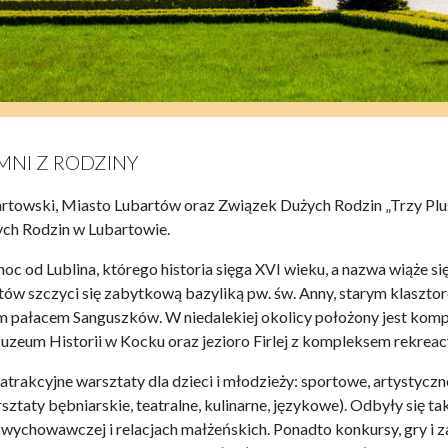
UMNI Z RODZINY
rtowski, Miasto Lubartów oraz Związek Dużych Rodzin „Trzy Plu
h Rodzin w Lubartowie. ­
c od Lublina, którego historia sięga XVI wieku, a nazwa wiąże się
rtów szczyci się zabytkową bazyliką pw. św. Anny, starym klaszto
 pałacem Sanguszków. W niedalekiej okolicy położony jest kom
um Historii w Kocku oraz jezioro Firlej z kompleksem rekreac
trakcyjne warsztaty dla dzieci i młodzieży: sportowe, artystyczne
sztaty bębniarskie, teatralne, kulinarne, językowe). Odbyły się ta
y wychowawczej i relacjach małżeńskich. Ponadto konkursy, gry i