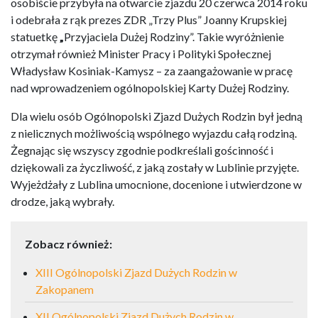
osobiście przybyła na otwarcie zjazdu 20 czerwca 2014 roku
i odebrała z rąk prezes ZDR „Trzy Plus” Joanny Krupskiej
statuetkę
„
Przyjaciela Dużej Rodziny”. Takie wyróżnienie
otrzymał również Minister Pracy i Polityki Społecznej
Władysław Kosiniak-Kamysz – za zaangażowanie w pracę
nad wprowadzeniem ogólnopolskiej Karty Dużej Rodziny.
Dla wielu osób Ogólnopolski Zjazd Dużych Rodzin był jedną
z nielicznych możliwością wspólnego wyjazdu całą rodziną.
Żegnając się wszyscy zgodnie podkreślali gościnność i
dziękowali za życzliwość, z jaką zostały w Lublinie przyjęte.
Wyjeżdżały z Lublina umocnione, docenione i utwierdzone w
drodze, jaką wybrały.
Zobacz również:
XIII Ogólnopolski Zjazd Dużych Rodzin w
Zakopanem
XII Ogólnopolski Zjazd Dużych Rodzin w