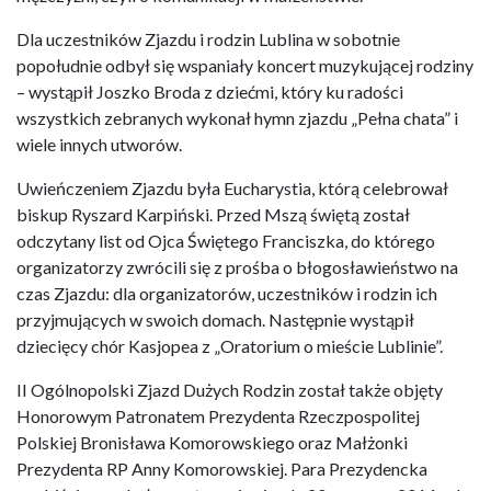
Dla uczestników Zjazdu i rodzin Lublina w sobotnie
popołudnie odbył się wspaniały koncert muzykującej rodziny
– wystąpił Joszko Broda z dziećmi, który ku radości
wszystkich zebranych wykonał hymn zjazdu „Pełna chata” i
wiele innych utworów.
Uwieńczeniem Zjazdu była Eucharystia, którą celebrował
biskup Ryszard Karpiński. Przed Mszą świętą został
odczytany list od Ojca Świętego Franciszka, do którego
organizatorzy zwrócili się z prośba o błogosławieństwo na
czas Zjazdu: dla organizatorów, uczestników i rodzin ich
przyjmujących w swoich domach. Następnie wystąpił
dziecięcy chór Kasjopea z „Oratorium o mieście Lublinie”.
II Ogólnopolski Zjazd Dużych Rodzin został także objęty
Honorowym Patronatem Prezydenta Rzeczpospolitej
Polskiej Bronisława Komorowskiego oraz Małżonki
Prezydenta RP Anny Komorowskiej. Para Prezydencka