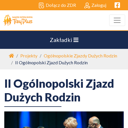
Facebo
Dołącz do ZDR
Zaloguj
Zakładki
Strona główna
Projekty
Ogólnopolskie Zjazdy Dużych Rodzin
II Ogólnopolski Zjazd Dużych Rodzin
II Ogólnopolski Zjazd
Dużych Rodzin