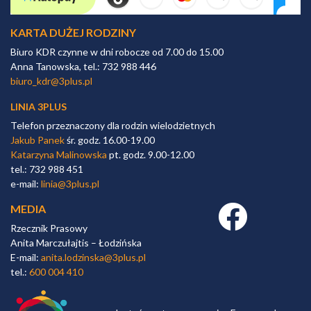
KARTA DUŻEJ RODZINY
Biuro KDR czynne w dni robocze od 7.00 do 15.00
Anna Tanowska, tel.: 732 988 446
biuro_kdr@3plus.pl
LINIA 3PLUS
Telefon przeznaczony dla rodzin wielodzietnych
Jakub Panek
śr. godz. 16.00-19.00
Katarzyna Malinowska
pt. godz. 9.00-12.00
tel.: 732 988 451
e-mail:
linia@3plus.pl
MEDIA
Facebook link
Rzecznik Prasowy
Anita Marczułajtis – Łodzińska
E-mail:
anita.lodzinska@3plus.pl
tel.:
600 004 410