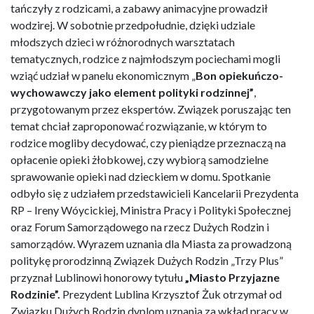
tańczyły z rodzicami, a zabawy animacyjne prowadził
wodzirej. W sobotnie przedpołudnie, dzięki udziale
młodszych dzieci w różnorodnych warsztatach
tematycznych, rodzice z najmłodszym pociechami mogli
wziąć udział w panelu ekonomicznym „
Bon opiekuńczo-
wychowawczy jako element polityki rodzinnej”
,
przygotowanym przez ekspertów. Związek poruszając ten
temat chciał zaproponować rozwiązanie, w którym to
rodzice mogliby decydować, czy pieniądze przeznaczą na
opłacenie opieki żłobkowej, czy wybiorą samodzielne
sprawowanie opieki nad dzieckiem w domu. Spotkanie
odbyło się z udziałem przedstawicieli Kancelarii Prezydenta
RP – Ireny Wóycickiej, Ministra Pracy i Polityki Społecznej
oraz Forum Samorządowego na rzecz Dużych Rodzin i
samorządów. Wyrazem uznania dla Miasta za prowadzoną
politykę prorodzinną Związek Dużych Rodzin „Trzy Plus”
przyznał Lublinowi honorowy tytułu
„Miasto Przyjazne
Rodzinie”
.
Prezydent Lublina Krzysztof Żuk otrzymał od
Związku Dużych Rodzin dyplom uznania za wkład pracy w