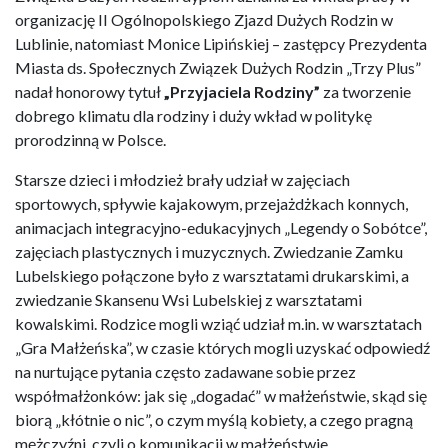
organizację II Ogólnopolskiego Zjazd Dużych Rodzin w
Lublinie, natomiast Monice Lipińskiej – zastępcy Prezydenta
Miasta ds. Społecznych Związek Dużych Rodzin „Trzy Plus”
nadał honorowy tytuł
„Przyjaciela Rodziny”
za tworzenie
dobrego klimatu dla rodziny i duży wkład w politykę
prorodzinną w Polsce.
Starsze dzieci i młodzież brały udział w zajęciach
sportowych, spływie kajakowym, przejażdżkach konnych,
animacjach integracyjno-edukacyjnych „Legendy o Sobótce”,
zajęciach plastycznych i muzycznych. Zwiedzanie Zamku
Lubelskiego połączone było z warsztatami drukarskimi, a
zwiedzanie Skansenu Wsi Lubelskiej z warsztatami
kowalskimi. Rodzice mogli wziąć udział m.in. w warsztatach
„Gra Małżeńska”, w czasie których mogli uzyskać odpowiedź
na nurtujące pytania często zadawane sobie przez
współmałżonków: jak się „dogadać” w małżeństwie, skąd się
biorą „kłótnie o nic”, o czym myślą kobiety, a czego pragną
mężczyźni, czyli o komunikacji w małżeństwie.