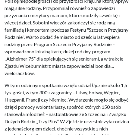
Polskę niepodległości i do przyszłości kraju, na którą wpływ
mają silne rodziny. Przypomniał również o zapowiedzi
przyznania emerytury mamom, które urodziły czwórkę i
więcej dzieci. Sobotni wieczór zakończył się rodzinną
familiadą i koncertami podczas Festynu "Szczecin Przyjazny
Rodzinie". Warto dodać, że miasto od sześciu lat wspiera
rodziny przez Program Szczecin Przyjazny Rodzinie –
wprowadzono lokalną kartę dużej rodziny, program
„Alzheimer 75” dla opiekujących się seniorami, a w trakcie
Zjazdu Wiceburmistrz miasta zapowiedział bon dla…
wieloraczków.
W tym rodzinnym spotkaniu wzięło udział łącznie około 1,5
tys. gości, w tym 300 zza granicy – Litwy, Łotwy, Węgier,
Hiszpanii, Francji czy Niemiec. Wydarzenie mogło się odbyć
dzięki pomocy wolontariuszy, spośród których 150 osób
stanowiła młodzież – nastolatkowie ze Szczecina i Związku
Dużych Rodzin „Trzy Plus”. W Zjeździe uczestniczyła rodzina
z jedenaściorgiem dzieci, choć nie wszystkie z nich