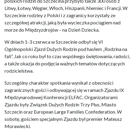
polskich rodzin do Szczecina przybyło także 300 osób z
Litwy, Łotwy, Węgier, Włoch, Hiszpanii, Niemiec i Francji. W
Szczecinie rodziny z Polski i z zagranicy korzystały ze
szczególnej atrakcji, jaką była wycieczka pociągiem nad
morze do Międzyzdrojów – na Dzień Dziecka.
W dniach 1-3 czerwca w Szczecinie odbył się VI
Ogólnopolski Zjazd Dużych Rodzin pod hasłem „Rodzina na
fali”. Jak co roku był to czas wspólnego świętowania, radości,
a także okazja do podjęcia ważnych tematów dotyczących
rodzicielstwa.
Szczególny charakter spotkania wynikał z obecności
zagranicznych gości i odbywającej się w ramach Zjazdu IX
Międzynarodowej Konferencji ELFAC. Organizatorami
Zjazdu były Związek Dużych Rodzin Trzy Plus, Miasto
Szczecin oraz European Large Families Confederation. W
sobotę, gościem specjalnym Zjazdu był premier Mateusz
Morawiecki.