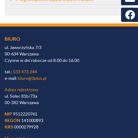
Faceb
BIURO
ul. Jaworzyńska 7/3
00-634 Warszawa
Czynne w dni robocze od 8.00 do 16.00
tel.:
533 473 244
e-mail:
biuro@3plus.pl
Adres rejestrowy
ul. Solec 81b/73a
00-382 Warszawa
NIP
9512220761
REGON
141000893
KRS
0000279928