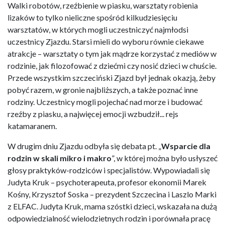
Walki robotów, rzeźbienie w piasku, warsztaty robienia
lizaków to tylko nieliczne spośród kilkudziesięciu
warsztatów, w których mogli uczestniczyć najmłodsi
uczestnicy Zjazdu. Starsi mieli do wyboru równie ciekawe
atrakcje – warsztaty o tym jak mądrze korzystać z mediów w
rodzinie, jak filozofować z dziećmi czy nosić dzieci w chuście.
Przede wszystkim szczeciński Zjazd był jednak okazją, żeby
pobyć razem, w gronie najbliższych, a także poznać inne
rodziny. Uczestnicy mogli pojechać nad morze i budować
rzeźby z piasku, a najwięcej emocji wzbudził... rejs
katamaranem.
W drugim dniu Zjazdu odbyła się debata pt. „
Wsparcie dla
rodzin w skali mikro i makro
”, w której można było usłyszeć
głosy praktyków-rodziców i specjalistów. Wypowiadali się
Judyta Kruk – psychoterapeuta, profesor ekonomii Marek
Kośny, Krzysztof Soska – prezydent Szczecina i Laszlo Marki
z ELFAC. Judyta Kruk, mama szóstki dzieci, wskazała na dużą
odpowiedzialność wielodzietnych rodzin i porównała pracę