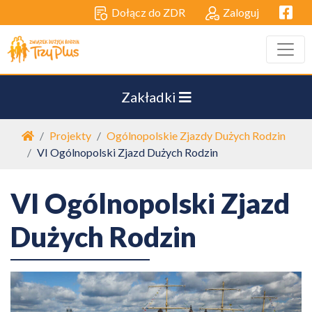
Facebo
Dołącz do ZDR
Zaloguj
Zakładki
Strona główna
Projekty
Ogólnopolskie Zjazdy Dużych Rodzin
VI Ogólnopolski Zjazd Dużych Rodzin
VI Ogólnopolski Zjazd
Dużych Rodzin