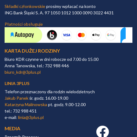
Składki członkowskie
prosimy wpłacać na konto
ING Bank Śląski S. A. 97 1050 1012 1000 0090 3022 4431
Płatności obsługuje
KARTA DUŻEJ RODZINY
Biuro KDR czynne w dni robocze od 7.00 do 15.00
Anna Tanowska, tel.: 732 988 446
biuro_kdr@3plus.pl
LINIA 3PLUS
Telefon przeznaczony dla rodzin wielodzietnych
Jakub Panek
śr. godz. 16.00-19.00
Katarzyna Malinowska
pt. godz. 9.00-12.00
tel.: 732 988 451
e-mail:
linia@3plus.pl
MEDIA
Facebook link
Rzecznik Prasowy