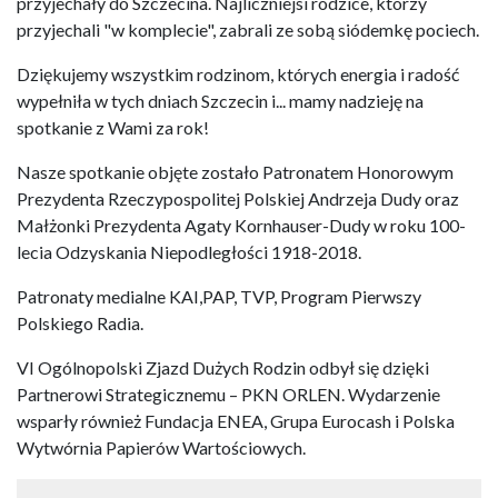
przyjechały do Szczecina. Najliczniejsi rodzice, którzy
przyjechali "w komplecie", zabrali ze sobą siódemkę pociech.
Dziękujemy wszystkim rodzinom, których energia i radość
wypełniła w tych dniach Szczecin i... mamy nadzieję na
spotkanie z Wami za rok!
Nasze spotkanie objęte zostało Patronatem Honorowym
Prezydenta Rzeczypospolitej Polskiej Andrzeja Dudy oraz
Małżonki Prezydenta Agaty Kornhauser-Dudy w roku 100-
lecia Odzyskania Niepodległości 1918-2018.
Patronaty medialne KAI,PAP, TVP, Program Pierwszy
Polskiego Radia.
VI Ogólnopolski Zjazd Dużych Rodzin odbył się dzięki
Partnerowi Strategicznemu – PKN ORLEN. Wydarzenie
wsparły również Fundacja ENEA, Grupa Eurocash i Polska
Wytwórnia Papierów Wartościowych.